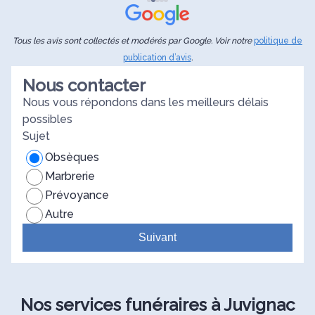
psychologique qui m’a été d’un très grand secours
d
face à cette épreuve. C’est une grande chance de
q
bénéficier de tels services. Alors, une nouvelle fois,
j
Tous les avis sont collectés et modérés par Google. Voir notre
politique de
un grand grand merci à vous 🙏
d
publication d’avis
.
a
Nous contacter
b
Nous vous répondons dans les meilleurs délais
possibles
Sujet
Obsèques
Marbrerie
Prévoyance
Autre
Suivant
Nos services funéraires à Juvignac