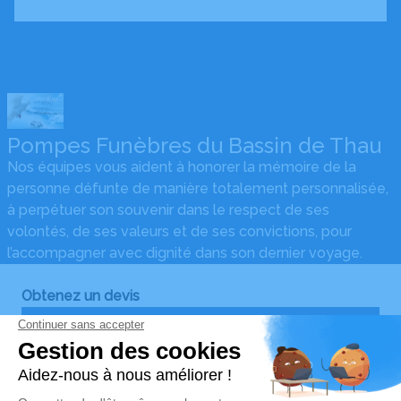
Pompes Funèbres du Bassin de Thau
Nos équipes vous aident à honorer la mémoire de la
personne défunte de manière totalement personnalisée,
à perpétuer son souvenir dans le respect de ses
volontés, de ses valeurs et de ses convictions, pour
l’accompagner avec dignité dans son dernier voyage.
Obtenez un devis
Devis obsèques
Devis prévoyance
Devis marbrerie