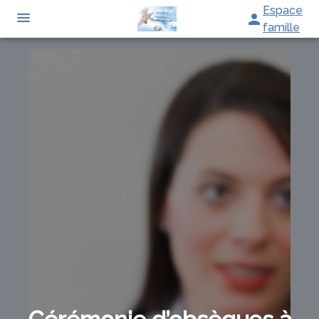
Espace
famille
TARIFS
DEVIS
DÉMARCHES
CRÉMATION / INCINÉRATION
TRANSPORT
ORGANISATION / PRÉPARATION
URGENCE / ASSISTANCE
BOUTIQUE EN LIGNE