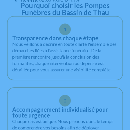
06 14 05 28 63
(24h/24 7j/7)
Pourquoi choisir les Pompes
Numéro d’habilitation : 25-34-0095
Funèbres du Bassin de Thau
Lundi au Vendredi
1
08:30 - 12:00, 14:00 - 18:00
Samedi et Dimanche
Transparence dans chaque étape
Fermé *
Nous veillons à décrire en toute clarté l'ensemble des
démarches liées à l'assistance funéraire. De la
* En dehors des horaires d’ouverture, vous pouvez
première rencontre jusqu'à la conclusion des
contacter les pompes funèbres sur la permanence
formalités, chaque intervention ou dépense est
téléphonique : 06 14 05 28 63, 24h/24 - 7j/7 y
compris dimanches et jours fériés.
détaillée pour vous assurer une visibilité complète.
2
Accompagnement individualisé pour
toute urgence
Chaque cas est unique. Nous prenons donc le temps
de comprendre vos besoins afin de déployer