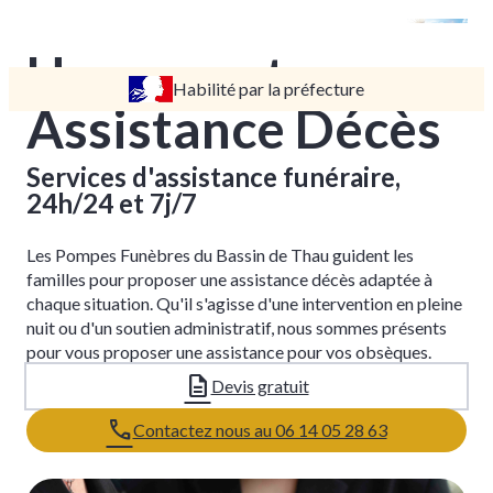
Urgence et
Habilité par la préfecture
TARIFS
Assistance Décès
DEVIS
DÉMARCHES
Services d'assistance funéraire,
24h/24 et 7j/7
CRÉMATION / INCINÉRATION
TRANSPORT
Les Pompes Funèbres du Bassin de Thau guident les
ORGANISATION / PRÉPARATION
familles pour proposer une assistance décès adaptée à
chaque situation. Qu'il s'agisse d'une intervention en pleine
URGENCE / ASSISTANCE
nuit ou d'un soutien administratif, nous sommes présents
BOUTIQUE EN LIGNE
pour vous proposer une assistance pour vos obsèques.
Devis gratuit
Contactez nous au 06 14 05 28 63