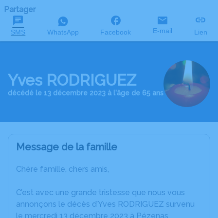
Partager
E-mail
SMS
WhatsApp
Facebook
Lien
Yves RODRIGUEZ
décédé le 13 décembre 2023 à l'âge de 65 ans
Message de la famille
Chère famille, chers amis,
C’est avec une grande tristesse que nous vous
annonçons le décès d’Yves RODRIGUEZ survenu
le mercredi 13 décembre 2023 à Pézenas.