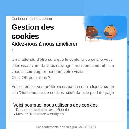
Déroulé de
Les inform
Activez une ale
Recevoir une ale
Je veux êtr