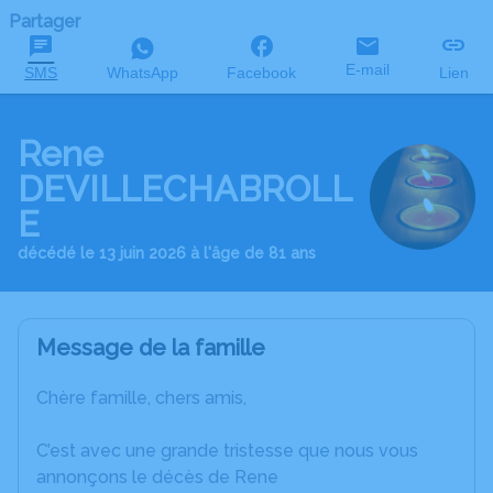
Partager
E-mail
SMS
WhatsApp
Facebook
Lien
Rene
DEVILLECHABROLL
E
décédé le 13 juin 2026 à l'âge de 81 ans
Message de la famille
Chère famille, chers amis,
C’est avec une grande tristesse que nous vous
annonçons le décès de Rene