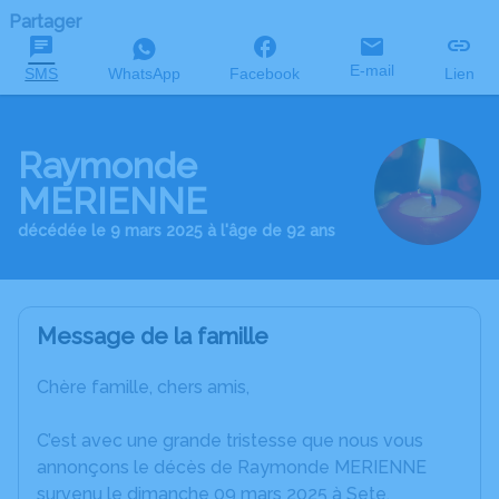
Partager
E-mail
SMS
WhatsApp
Facebook
Lien
Raymonde
MERIENNE
décédée le 9 mars 2025 à l'âge de 92 ans
Message de la famille
Chère famille, chers amis,
C’est avec une grande tristesse que nous vous
annonçons le décès de Raymonde MERIENNE
survenu le dimanche 09 mars 2025 à Sete.