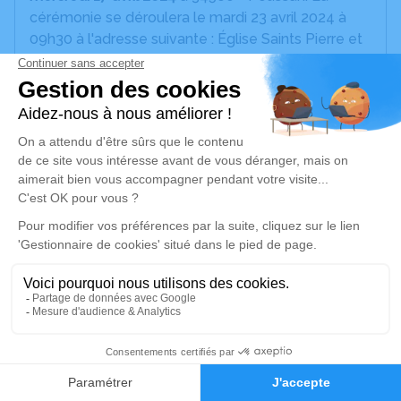
cérémonie se déroulera le mardi 23 avril 2024 à
09h30 à l'adresse suivante : Église Saints Pierre et
Paul - place de l'église - 34560 Poussan.
Je rends hommage
Cérémonie religieuse
mardi 23 avril 2024 à 09h30
Église Saints Pierre et Paul de Poussan
place de l'église
34560 Poussan
Je rends hommage
17
Déroulé des obsèques
Faire-part
Hommages
Les informations sur la cérémonie seront