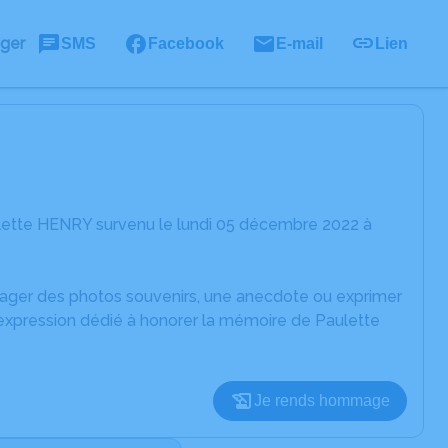
ager
SMS
Facebook
E-mail
Lien
lette HENRY survenu le lundi 05 décembre 2022 à
rtager des photos souvenirs, une anecdote ou exprimer
'expression dédié à honorer la mémoire de Paulette
Je rends hommage