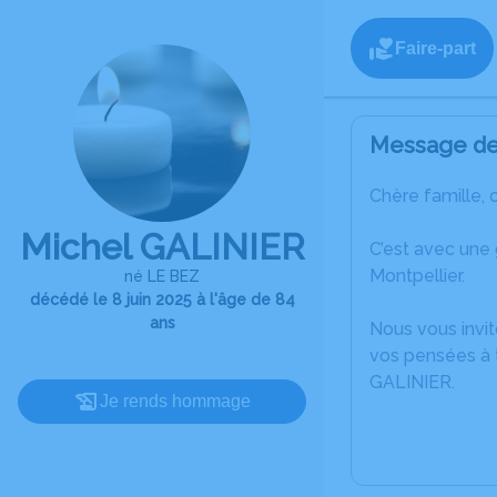
Faire-part
Message de 
Chère famille, 
Michel GALINIER
C’est avec une
Montpellier.
né LE BEZ
décédé le 8 juin 2025 à l'âge de 84
ans
Nous vous invit
vos pensées à t
GALINIER.
Je rends hommage