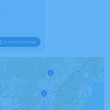
n
Je rends hommage
2
1