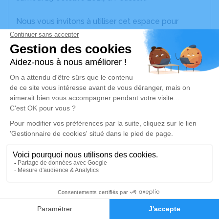
Nous vous invitons à utiliser cet espace pour
laisser vos condoléances, partager des photos
souvenirs, une anecdote ou exprimer vos pensées
à travers des poèmes ou des textes. Cet endroit
est un lieu d'expression dédié à honorer la
mémoire de Lucile HUDEC.
Je rends hommage
Crémation
mercredi 23 octobre 2024 à 14h15
Crématorium de Sète
81 Boulevard Camille Blanc
34200 Sète
1
Faire-part
Hommages
Je rends hommage