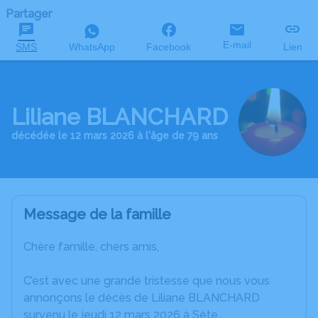
Partager
E-mail
SMS
WhatsApp
Facebook
Lien
Liliane BLANCHARD
décédée le 12 mars 2026 à l'âge de 79 ans
Message de la famille
Chère famille, chers amis,
C’est avec une grande tristesse que nous vous
annonçons le décès de Liliane BLANCHARD
survenu le jeudi 12 mars 2026 à Sète.