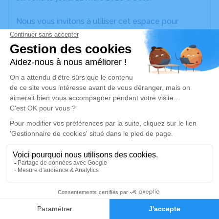
Nous vous invitons à utiliser cet espace pour
laisser vos condoléances, partager des photos
souvenirs, une anecdote ou exprimer vos pensées
à travers des poèmes ou des textes. Cet endroit
est un lieu d'expression dédié à honorer la
mémoire de Liliane BLANCHARD.
Je rends hommage
Cérémonie religieuse
mercredi 18 mars 2026 à 15h00
Église Saints Pierre et Paul de Poussan
place de l'église
34560 Poussan
3
Faire-part
Hommages
Je rends hommage