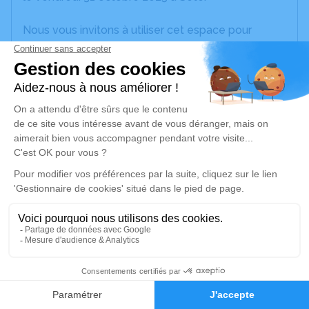
Nous vous invitons à utiliser cet espace pour
laisser vos condoléances, partager des photos
souvenirs, une anecdote ou exprimer vos pensées
à travers des poèmes ou des textes. Cet endroit
est un lieu d'expression dédié à honorer la
mémoire de Josephine JOUVE.
Je rends hommage
Cérémonie religieuse
mercredi 05 novembre 2025 à 10h00
Église Saints Pierre et Paul de Poussan
place de l'église
34560 Poussan
1
Faire-part
Hommages
Je rends hommage