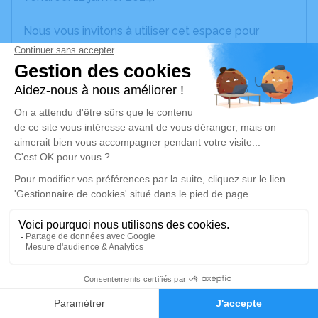
Nous vous invitons à utiliser cet espace pour
laisser vos condoléances, partager des photos
souvenirs, une anecdote ou exprimer vos pensées
à travers des poèmes ou des textes. Cet endroit
est un lieu d'expression dédié à honorer la
mémoire de Jeanne ALINAT.
Je rends hommage
Cérémonie religieuse
lundi 15 janvier 2024 à 15h00
Église Notre Dame de l'Assomption de
Balaruc-les-Bains
1, rue Maurice Clavel
1
34540 Balaruc-les-Bains
Faire-part
Hommages