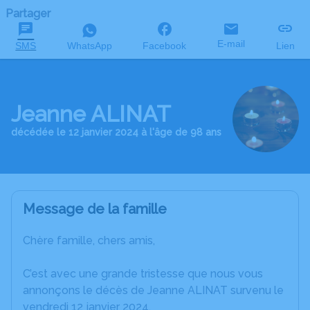
Partager
E-mail
SMS
WhatsApp
Facebook
Lien
Jeanne ALINAT
décédée le 12 janvier 2024 à l'âge de 98 ans
Message de la famille
Chère famille, chers amis,
C’est avec une grande tristesse que nous vous
annonçons le décès de Jeanne ALINAT survenu le
vendredi 12 janvier 2024.