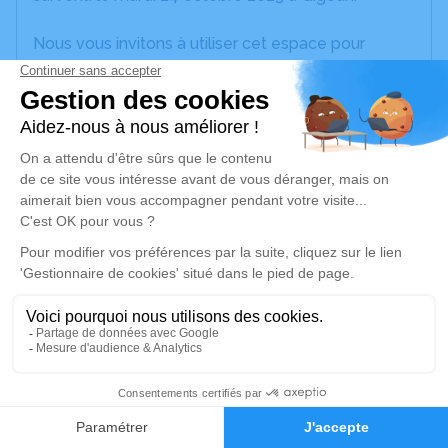
Nous vous invitons à utiliser cet espace pour
laisser vos condoléances, partager des photos
souvenirs, une anecdote ou exprimer vos pensées
à travers des poèmes ou des textes. Cet endroit
est un lieu d'expression dédié à honorer la
mémoire de Jacqueline COUSTES.
Je rends hommage
Crémation
Information indisponible
Auprès d'Un Arbre de Balaruc les Bains
34540 Balaruc les Bains
1
Je rends hommage
Faire-part
Hommages