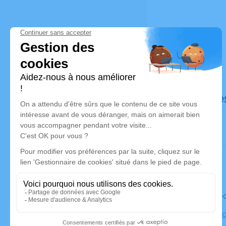
Déroulé de
Le mercred
Église Ass