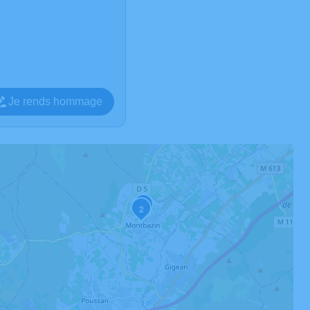
Je rends hommage
3
2