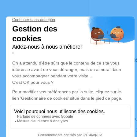
Déroulé de
Le mercre
Cimetière,