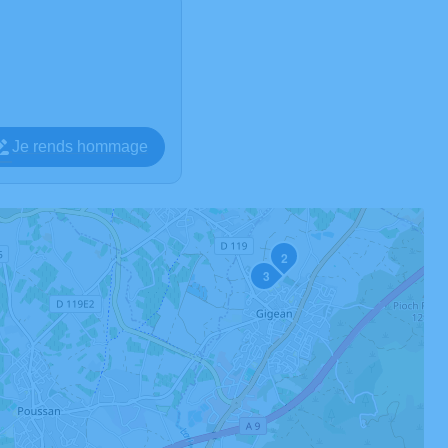
Je rends hommage
2
3