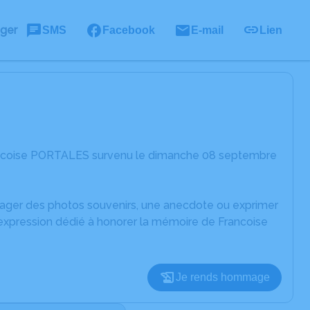
ager
SMS
Facebook
E-mail
Lien
rancoise PORTALES survenu le dimanche 08 septembre
rtager des photos souvenirs, une anecdote ou exprimer
'expression dédié à honorer la mémoire de Francoise
Je rends hommage