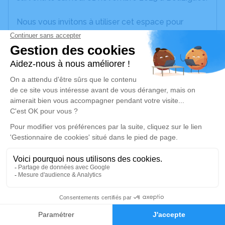
Nous vous invitons à utiliser cet espace pour
laisser vos condoléances, partager des photos
souvenirs, une anecdote ou exprimer vos pensées
à travers des poèmes ou des textes. Cet endroit
est un lieu d'expression dédié à honorer la
mémoire de Francois FLOQUET.
Je rends hommage
Cérémonie civile
mardi 04 novembre 2025 à 15h30
Cimetière de Bouzigues
34140 Bouzigues
1
Je rends hommage
Faire-part
Hommages