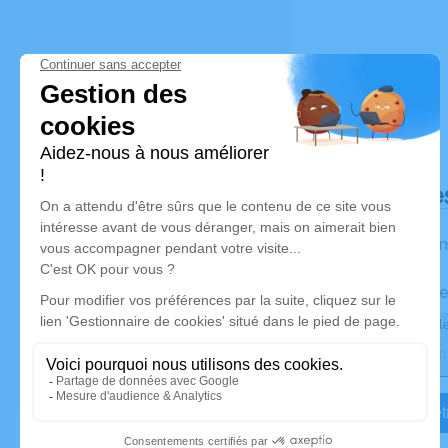
Déroulé de
Les inform
Activez une ale
Recevoir une ale
Je veux êtr