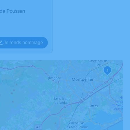
 de Poussan
Je rends hommage
3