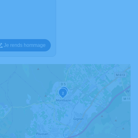
Je rends hommage
3
2