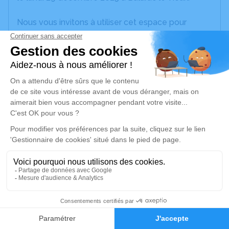
Nous vous invitons à utiliser cet espace pour
laisser vos condoléances, partager des photos
souvenirs, une anecdote ou exprimer vos pensées
à travers des poèmes ou des textes. Cet endroit
est un lieu d'expression dédié à honorer la
mémoire de Claude FAYEULLE.
Je rends hommage
Cérémonie religieuse
vendredi 02 janvier 2026 à 15h00
Église Notre Dame de l'Assomption de
Balaruc-les-Bains
1, rue Maurice Clavel
2
34540 Balaruc-les-Bains
Faire-part
Hommages