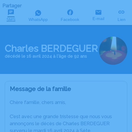
Partager
E-mail
SMS
WhatsApp
Facebook
Lien
Charles BERDEGUER
décédé le 16 avril 2024 à l'âge de 92 ans
Message de la famille
Chère famille, chers amis,
C’est avec une grande tristesse que nous vous
annonçons le décès de Charles BERDEGUER
survenu le mardi 16 avril 2024 à Sète.