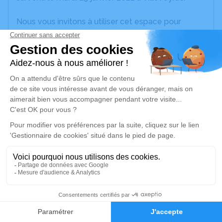
Nous vous invitons à utiliser cet espace pour
laisser vos condoléances, partager des photos
souvenirs, une anecdote ou exprimer vos pensées
à travers des poèmes ou des textes. Cet endroit
est un lieu d'expression dédié à honorer la
mémoire de Cedric BARASCUT.
Je rends hommage
Cérémonie civile
lundi 31 janvier 2022 à 10h30
Crématorium de Sète
81 Boulevard Camille Blanc
34200 Sète
2
Faire-part
Hommages
Je rends hommage