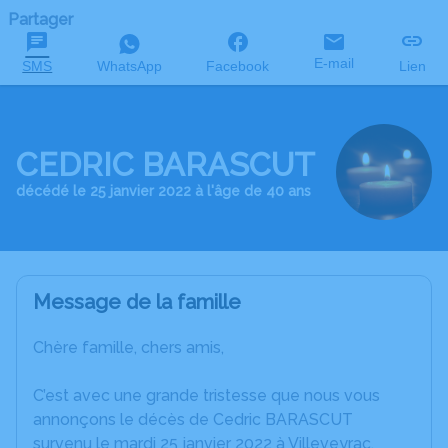
Partager
E-mail
SMS
WhatsApp
Facebook
Lien
CEDRIC BARASCUT
décédé le 25 janvier 2022 à l'âge de 40 ans
Message de la famille
Chère famille, chers amis,
C’est avec une grande tristesse que nous vous
annonçons le décès de Cedric BARASCUT
survenu le mardi 25 janvier 2022 à Villeveyrac.