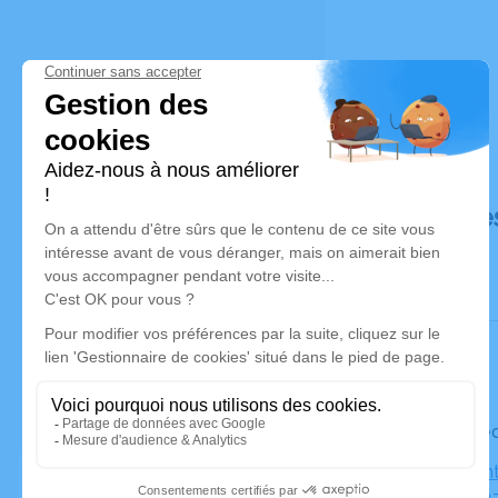
Déroulé de
Le mercre
Église Sain