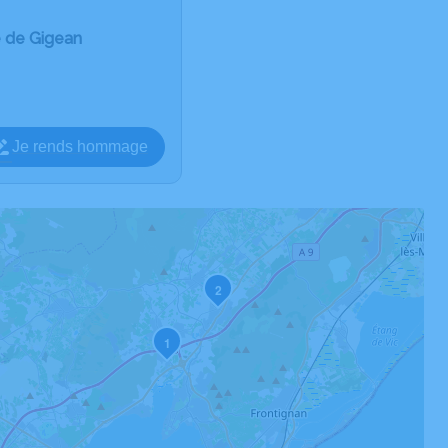
e de Gigean
Je rends hommage
2
1