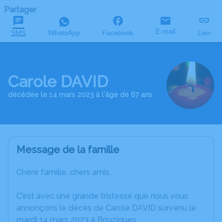
Partager
E-mail
SMS
WhatsApp
Facebook
Lien
Carole DAVID
décédée le 14 mars 2023 à l'âge de 67 ans
Message de la famille
Chère famille, chers amis,
C’est avec une grande tristesse que nous vous
annonçons le décès de Carole DAVID survenu le
mardi 14 mars 2023 à Bouzigues.