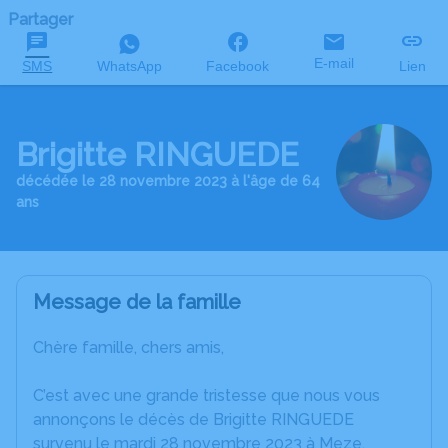
Partager
E-mail
SMS
WhatsApp
Facebook
Lien
Brigitte RINGUEDE
décédée le 28 novembre 2023 à l'âge de 64
ans
Message de la famille
Chère famille, chers amis,
C’est avec une grande tristesse que nous vous
annonçons le décès de Brigitte RINGUEDE
survenu le mardi 28 novembre 2023 à Meze.