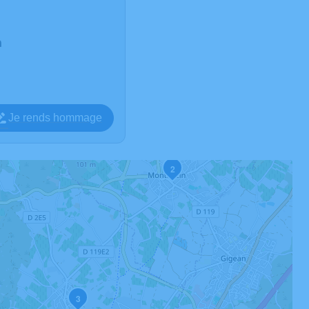
n
Je rends hommage
2
3