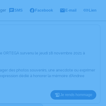
ager
SMS
Facebook
E-mail
Lien
ree ORTEGA survenu le jeudi 18 novembre 2021 à
rtager des photos souvenirs, une anecdote ou exprimer
'expression dédié à honorer la mémoire d’Andree
Je rends hommage