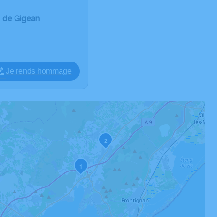
e de Gigean
Je rends hommage
2
1