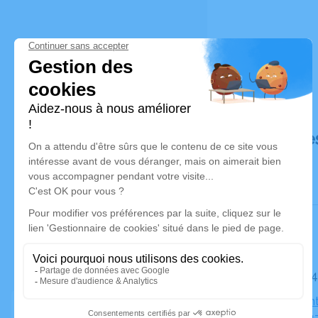
Déroulé de
Le jeudi 0
Église Sain